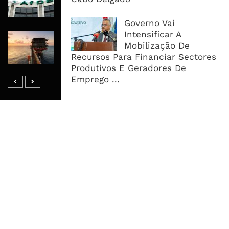
Acelera Ligação Da Zâmbia Ao
Corredor Do Lobito
Governo Vai
Intensificar A
Rovuma LNG Avança Com Selecção
Mobilização De
De Consórcio EPC Antes Da FID De
Recursos Para Financiar Sectores
2026
Produtivos E Geradores De
Emprego ...
MAIS ACESSADOS
Tempestade Tropical GEZANI Poderá
Afectar Mais De Um Milhão De
Pessoas No Centro E Sul ...
Governo admite nova operadora
para a Mozal após suspensão das
operações