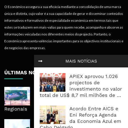
O Económico assegura a sua eficácia mediante a consolidação de uma marca
única e distinta, cujo valor é a sua capacidade de gerar e disseminar conteúdos
informativos e formativos de especialidade económica em termos tais que
estes se traduzem em mais-valias para quem recebe, acompanha e absorve as
informações veiculadas nos diferentes meios do projecto. Portanto, o
Económico apresenta valências importantes para os objectivos institucionais e
de negócios das empresas.
MAIS NOTÍCIAS
ÚLTIMAS NOTÍCIAS
APIEX aprovou 1.026
projectos de
investimento no valor
Nova Capacidade Cimenteira Coloca
total de US$ 8,7 mil milhões de ...
Moçambique No Caminho Da Auto-
Suficiência E Das Exportações
Acordo Entre AICS e
Regionais
Eni Reforça Agenda
da Economia Azul em
AfDB Aprova US$265 Milhões E
Cabo Delgado