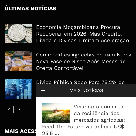
ÚLTIMAS NOTÍCIAS
Economia Moçambicana Procura
Recuperar em 2026, Mas Crédito,
Dívida e Divisas Limitam Aceleração
Commodities Agrícolas Entram Numa
Nova Fase de Risco Após Meses de
Oferta Confortável
Dívida Pública Sobe Para 75,2% do
PIB e Pressão Desloca-se Para o
MAIS NOTÍCIAS
Endividamento Interno
Visando o aumento
da resiliência dos
mercados agrícolas:
Feed The Future vai aplicar US$
MAIS ACESSADOS
25,5 ...