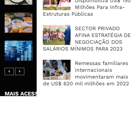
Disponibiliza US$ 150
Dívida e Divisas Limitam Aceleração
Milhões Para Infra-
Estruturas Públicas
Commodities Agrícolas Entram Numa
Nova Fase de Risco Após Meses de
SECTOR PRIVADO
Oferta Confortável
AFINA ESTRATÉGIA DE
NEGOCIAÇÃO DOS
Dívida Pública Sobe Para 75,2% do
SALÁRIOS MÍNIMOS PARA 2023
PIB e Pressão Desloca-se Para o
Endividamento Interno
Remessas familiares
internacionais
movimentaram mais
de US$ 620 mil milhões em 2022
MAIS ACESSADOS
Tempestade Tropical GEZANI Poderá
Afectar Mais De Um Milhão De
Pessoas No Centro E Sul ...