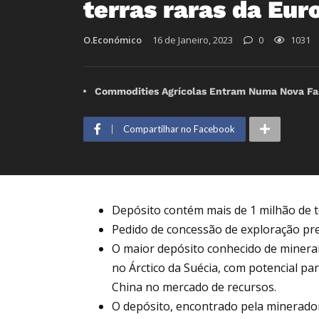
terras raras da Eur
O.Económico
16 de Janeiro, 2023
0
1031
Commodities Agrícolas Entram Numa Nova Fas
Compartilhar no Facebook
Depósito contém mais de 1 milhão de t
Pedido de concessão de exploração pr
O maior depósito conhecido de minerai
no Árctico da Suécia, com potencial par
China no mercado de recursos.
O depósito, encontrado pela minerador