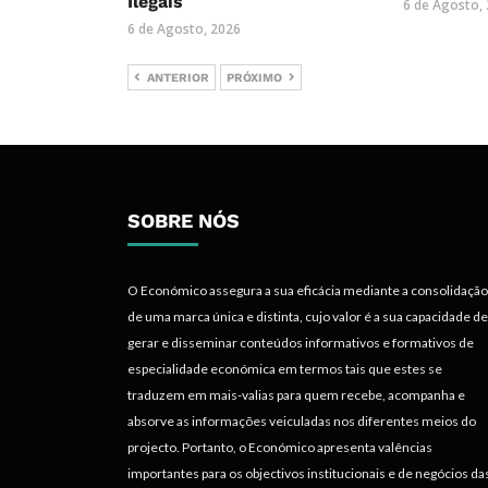
Ilegais
6 de Agosto,
6 de Agosto, 2026
ANTERIOR
PRÓXIMO
SOBRE NÓS
O Económico assegura a sua eficácia mediante a consolidação
de uma marca única e distinta, cujo valor é a sua capacidade de
gerar e disseminar conteúdos informativos e formativos de
especialidade económica em termos tais que estes se
traduzem em mais-valias para quem recebe, acompanha e
absorve as informações veiculadas nos diferentes meios do
projecto. Portanto, o Económico apresenta valências
importantes para os objectivos institucionais e de negócios da