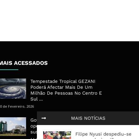
MAIS ACESSADOS
Tempestade Tropical GEZANI
Poderá Afectar Mais De Um
Milhão De Pessoas No Centro E
Sul ...
0 de Fevereiro, 2026
MAIS NOTÍCIAS
Governo admite nova
operadora para a Mozal após
suspensão das operações
Filipe Nyusi despediu-se