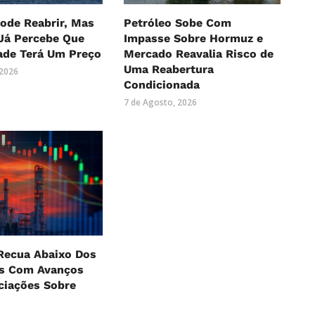
ode Reabrir, Mas
Petróleo Sobe Com
Já Percebe Que
Impasse Sobre Hormuz e
ade Terá Um Preço
Mercado Reavalia Risco de
Uma Reabertura
 2026
Condicionada
7 de Agosto, 2026
Recua Abaixo Dos
es Com Avanços
ciações Sobre