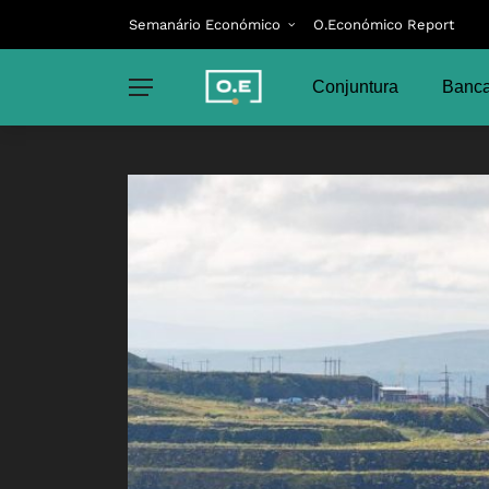
Semanário Económico
O.Económico Report
Conjuntura
Banca