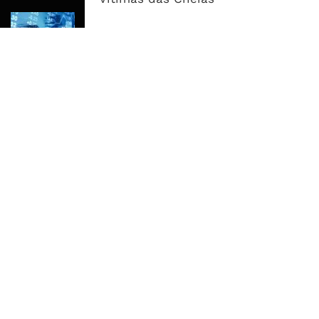
Dívida Pública Sobe Para 75,2% do
PIB e Pressão Desloca-se Para o
Endividamento Interno
MAIS ACESSADOS
Tempestade Tropical GEZANI Poderá
Afectar Mais De Um Milhão De
Pessoas No Centro E Sul ...
Governo admite nova operadora
para a Mozal após suspensão das
operações
CEO do Standard Bank pede ao