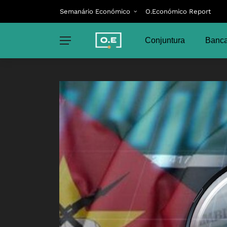
Semanário Económico
O.Económico Report
Conjuntura
Banca