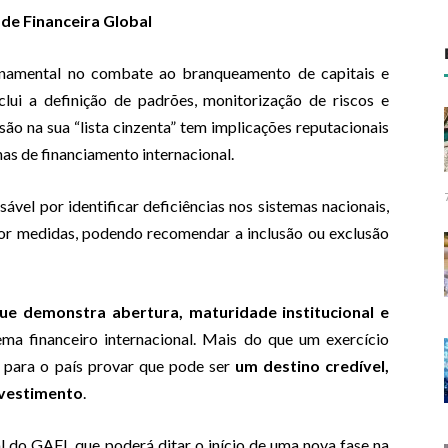
de Financeira Global
rnamental no combate ao branqueamento de capitais e
clui a definição de padrões, monitorização de riscos e
ão na sua “lista cinzenta” tem implicações reputacionais
nhas de financiamento internacional.
ável por identificar deficiências nos sistemas nacionais,
or medidas, podendo recomendar a inclusão ou exclusão
e demonstra abertura, maturidade institucional e
ema financeiro internacional. Mais do que um exercício
e para o país provar que pode ser
um destino credível,
nvestimento
.
al do GAFI, que poderá ditar o início de uma nova fase na