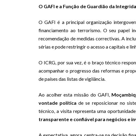
O GAFI e a Função de Guardião da Integrida
O GAFI é a principal organização intergove
financiamento ao terrorismo. O seu papel in
recomendação de medidas correctivas. A inclus
sérias e pode restringir o acesso a capitais e li
O ICRG, por sua vez, é o braço técnico respons
acompanhar o progresso das reformas e prop
de países das listas de vigilância.
Ao acolher esta missão do GAFI,
Moçambiqu
vontade política
de se reposicionar no sist
técnico, a visita representa uma oportunidad
transparente e confiável para negócios e i
A expectativa, agora, centra-se na decisão fin