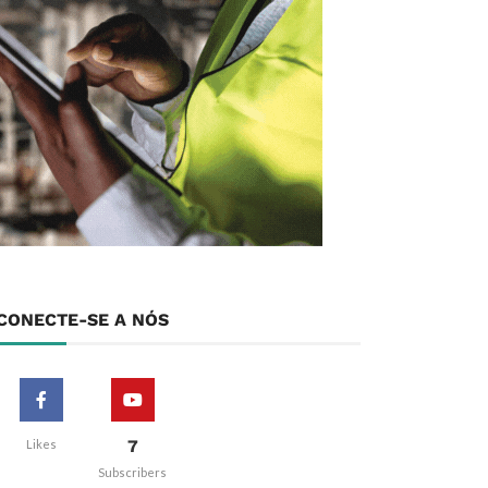
CONECTE-SE A NÓS
7
Likes
Subscribers