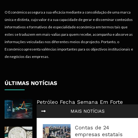
O Económico assegura a sua eficácia mediante a consolidação de uma marca
única e distinta, cujo valor é a sua capacidade de gerar e disseminar conteúdos
informativos e formativos de especialidade económica em termos tais que
estes se traduzem em mais-valias para quem recebe, acompanha e absorve as
informações veiculadas nos diferentes meios do projecto. Portanto, o
Económico apresenta valências importantes para os objectivos institucionais e
de negócios das empresas.
ÚLTIMAS NOTÍCIAS
Petróleo Fecha Semana Em Forte
Queda, Mas Hormuz Mantém O
MAIS NOTÍCIAS
Mercado Longe Da Normalidade
Contas de 24
Economia Moçambicana Procura
empresas estatais
Recuperar em 2026, Mas Crédito,