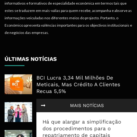
informativos e formativos de especialidade económica em termos tais que
estes se traduzem em mais-valias para quem recebe, acompanha e absorve as
informações veiculadas nos diferentes meios do projecto. Portanto, o
Económico apresenta valências importantes para os objectivos institucionais e
de negócios das empresas.
ÚLTIMAS NOTÍCIAS
BCI Lucra 3,34 Mil Milhões De
Meticais, Mas Crédito A Clientes
Recua 5,5%
RAIZ Arranca Com 4 Milhões De
MAIS NOTÍCIAS
Libras Para Criar Novas Soluções De
Financiamento Às PME
Há que alargar a simplificação
dos procedimentos para o
Banco De Desenvolvimento Pode
repatriamento de capitais