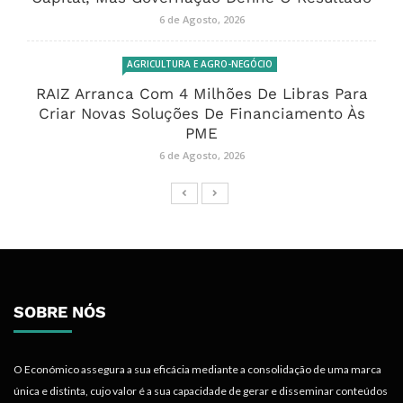
6 de Agosto, 2026
AGRICULTURA E AGRO-NEGÓCIO
RAIZ Arranca Com 4 Milhões De Libras Para
Criar Novas Soluções De Financiamento Às
PME
6 de Agosto, 2026
SOBRE NÓS
O Económico assegura a sua eficácia mediante a consolidação de uma marca
única e distinta, cujo valor é a sua capacidade de gerar e disseminar conteúdos