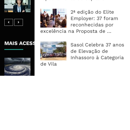
Mobilizar Capital, Mas Governação
Define O Resultado
2ª edição do Elite
Employer: 37 foram
reconhecidas por
excelência na Proposta de ...
MAIS ACESSADOS
Sasol Celebra 37 anos
de Elevação de
Inhassoro à Categoria
Tempestade Tropical GEZANI Poderá
de Vila
Afectar Mais De Um Milhão De
Pessoas No Centro E Sul ...
Governo admite nova operadora
para a Mozal após suspensão das
operações
CEO do Standard Bank pede ao
Governo que “saia do caminho” e
facilite os negócios