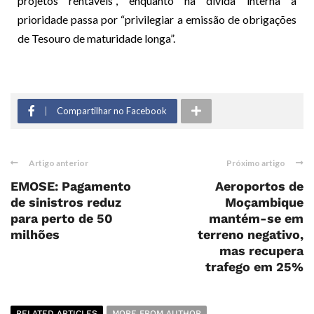
projetos rentáveis”, enquanto na dívida interna a
prioridade passa por “privilegiar a emissão de obrigações
de Tesouro de maturidade longa”.
Compartilhar no Facebook
Artigo anterior
Próximo artigo
EMOSE: Pagamento
Aeroportos de
de sinistros reduz
Moçambique
para perto de 50
mantém-se em
milhões
terreno negativo,
mas recupera
trafego em 25%
RELATED ARTICLES
MORE FROM AUTHOR