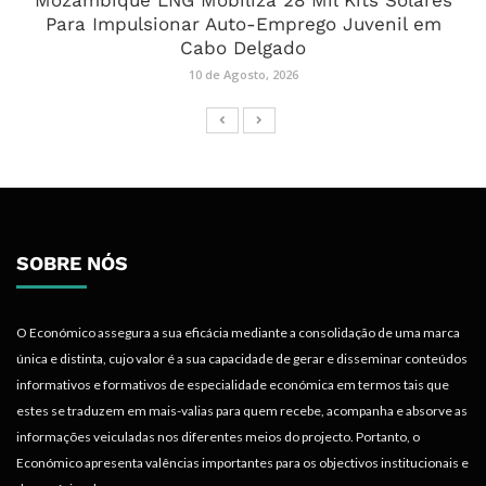
Mozambique LNG Mobiliza 28 Mil Kits Solares
Para Impulsionar Auto-Emprego Juvenil em
Cabo Delgado
10 de Agosto, 2026
SOBRE NÓS
O Económico assegura a sua eficácia mediante a consolidação de uma marca
única e distinta, cujo valor é a sua capacidade de gerar e disseminar conteúdos
informativos e formativos de especialidade económica em termos tais que
estes se traduzem em mais-valias para quem recebe, acompanha e absorve as
informações veiculadas nos diferentes meios do projecto. Portanto, o
Económico apresenta valências importantes para os objectivos institucionais e