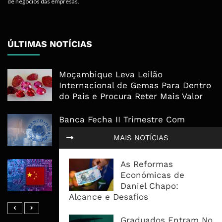
de negócios das empresas.
ÚLTIMAS NOTÍCIAS
Moçambique Leva Leilão
Internacional de Gemas Para Dentro
do País e Procura Reter Mais Valor
Banca Fecha II Trimestre Com
Capital Forte, Mas Qualidade do
MAIS NOTÍCIAS
Crédito Mostra Fortes Diferenças
As Reformas
China Põe Mercado de US$28 Biliões
Económicas de
ao Serviço da Corrida Global Pela IA
Daniel Chapo:
Alcance e Desafios
Graduados Entram No