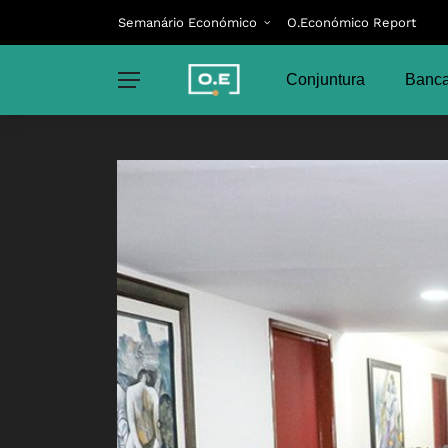
Semanário Económico
O.Económico Report
Conjuntura
Banca