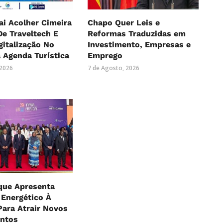
i Acolher Cimeira
Chapo Quer Leis e
De Traveltech E
Reformas Traduzidas em
gitalização No
Investimento, Empresas e
 Agenda Turística
Emprego
 2026
7 de Agosto, 2026
ue Apresenta
 Energético À
Para Atrair Novos
entos