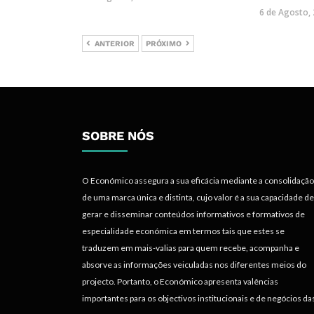
6 de Agosto,
ANTERIOR
PRÓXIMO
SOBRE NÓS
O Económico assegura a sua eficácia mediante a consolidação
de uma marca única e distinta, cujo valor é a sua capacidade de
gerar e disseminar conteúdos informativos e formativos de
especialidade económica em termos tais que estes se
traduzem em mais-valias para quem recebe, acompanha e
absorve as informações veiculadas nos diferentes meios do
projecto. Portanto, o Económico apresenta valências
importantes para os objectivos institucionais e de negócios da