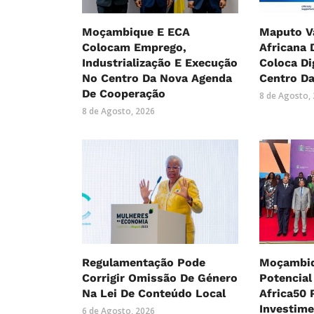
Moçambique E ECA
Maputo Va
Colocam Emprego,
Africana 
Industrialização E Execução
Coloca Di
No Centro Da Nova Agenda
Centro Da
De Cooperação
8 de Agosto,
8 de Agosto, 2026
Regulamentação Pode
Moçambiq
Corrigir Omissão De Género
Potencial
Na Lei De Conteúdo Local
Africa50 
Investim
6 de Agosto, 2026