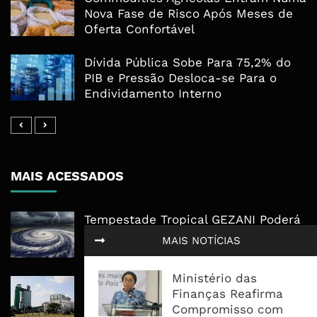
Nova Fase de Risco Após Meses de
Oferta Confortável
Dívida Pública Sobe Para 75,2% do
PIB e Pressão Desloca-se Para o
Endividamento Interno
MAIS ACESSADOS
Tempestade Tropical GEZANI Poderá
Afectar Mais De Um Milhão De
MAIS NOTÍCIAS
Pessoas No Centro E Sul ...
Ministério das
Governo admite nova operadora
Finanças Reafirma
para a Mozal após suspensão das
Compromisso com
operações