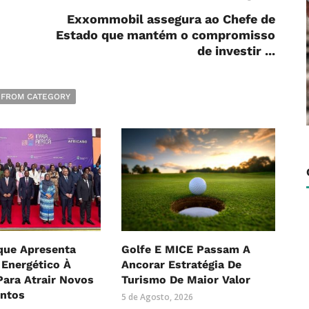
Exxommobil assegura ao Chefe de
Estado que mantém o compromisso
de investir ...
 FROM CATEGORY
ue Apresenta
Golfe E MICE Passam A
 Energético À
Ancorar Estratégia De
Para Atrair Novos
Turismo De Maior Valor
entos
5 de Agosto, 2026