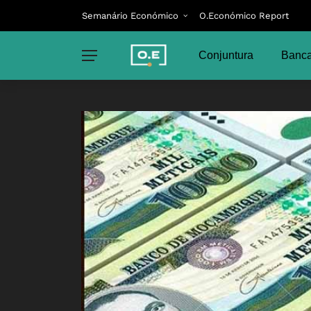
Semanário Económico
O.Económico Report
Conjuntura
Banca