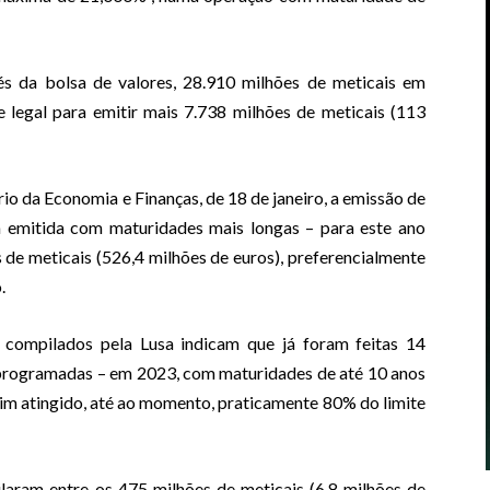
és da bolsa de valores, 28.910 milhões de meticais em
 legal para emitir mais 7.738 milhões de meticais (113
o da Economia e Finanças, de 18 de janeiro, a emissão de
a emitida com maturidades mais longas – para este ano
 de meticais (526,4 milhões de euros), preferencialmente
.
ompilados pela Lusa indicam que já foram feitas 14
 programadas – em 2023, com maturidades de até 10 anos
sim atingido, até ao momento, praticamente 80% do limite
laram entre os 475 milhões de meticais (6,8 milhões de