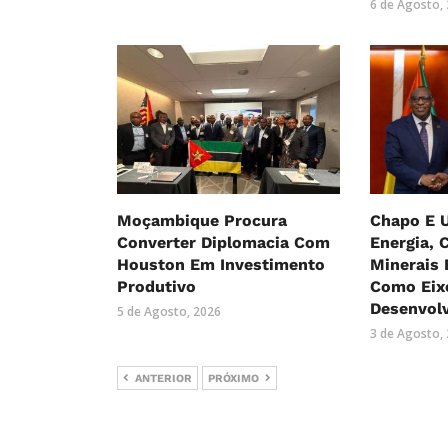
6 de Agosto,
Moçambique Procura
Chapo E 
Converter Diplomacia Com
Energia, 
Houston Em Investimento
Minerais 
Produtivo
Como Eix
Desenvol
5 de Agosto, 2026
3 de Agosto,
ANTERIOR
PRÓXIMO