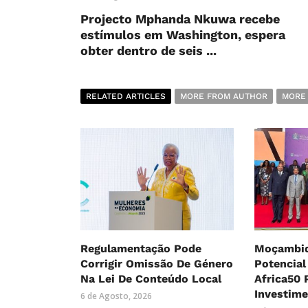
Projecto Mphanda Nkuwa recebe
estímulos em Washington, espera
obter dentro de seis ...
RELATED ARTICLES
MORE FROM AUTHOR
MORE
Regulamentação Pode
Moçambiq
Corrigir Omissão De Género
Potencial
Na Lei De Conteúdo Local
Africa50 
Investim
6 de Agosto, 2026