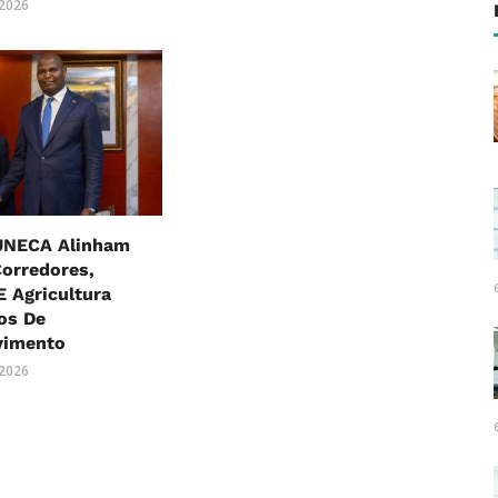
 2026
UNECA Alinham
Corredores,
E Agricultura
os De
vimento
 2026