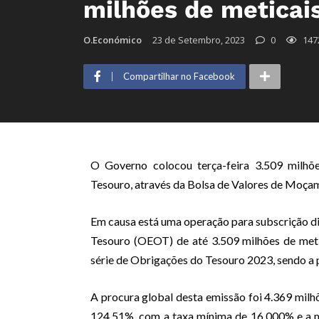
milhões de meticai
O.Económico
23 de Setembro, 2023
0
147
Compartilhar no Facebook
O Governo colocou terça-feira 3.509 milhõ
Tesouro, através da Bolsa de Valores de Moçam
Em causa está uma operação para subscrição d
Tesouro (OEOT) de até 3.509 milhões de metica
série de Obrigações do Tesouro 2023, sendo a
A procura global desta emissão foi 4.369 milhõ
124,51%, com a taxa mínima de 16,000% e a 