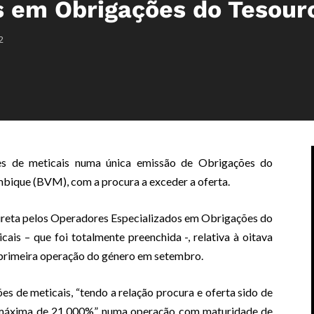
s em Obrigações do Tesour
2
es de meticais numa única emissão de Obrigações do
bique (BVM), com a procura a exceder a oferta.
ireta pelos Operadores Especializados em Obrigações do
is – que foi totalmente preenchida -, relativa à oitava
 primeira operação do género em setembro.
es de meticais, “tendo a relação procura e oferta sido de
máxima de 21,000%”, numa operação com maturidade de