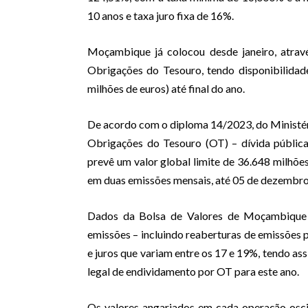
10 anos e taxa juro fixa de 16%.
Moçambique já colocou desde janeiro, atrav
Obrigações do Tesouro, tendo disponibilidade
milhões de euros) até final do ano.
De acordo com o diploma 14/2023, do Ministéri
Obrigações do Tesouro (OT) – dívida públic
prevê um valor global limite de 36.648 milhões
em duas emissões mensais, até 05 de dezembro
Dados da Bolsa de Valores de Moçambique c
emissões – incluindo reaberturas de emissões
e juros que variam entre os 17 e 19%, tendo as
legal de endividamento por OT para este ano.
Os valores angariados em cada operação osci