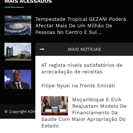
MAIS ACESSADOS
Tempestade Tropical GEZANI Poderá
Afectar Mais De Um Milhão De
Pessoas No Centro E Sul ...
Governo admite nova operadora
MAIS NOTÍCIAS
para a Mozal após suspensão das
operações
AT regista níveis satisfatórios de
arrecadação de receitas
CEO do Standard Bank pede ao
Governo que “saia do caminho” e
Filipe Nyusi na frente Emiráti
facilite os negócios
Moçambique E EUA
Reajustam Modelo De
© Copyright ADVALUE. Todos Direitos Reservados.
Financiamento Da
Saúde Com Maior Apropriação Do
Estado