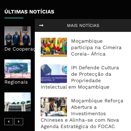
ÚLTIMAS NOTÍCIAS
MAIS NOTÍCIAS
Moçambique E ECA Colocam
Emprego, Industrialização E
Moçambique
Execução No Centro Da Nova Agenda
participa na Cimeira
De Cooperação
Coreia- África
Nova Capacidade Cimenteira Coloca
IPI Defende Cultura
Moçambique No Caminho Da Auto-
de Protecção da
Suficiência E Das Exportações
Propriedade
Regionais
Intelectual em Moçambique
AfDB Aprova US$265 Milhões E
Moçambique Reforça
Acelera Ligação Da Zâmbia Ao
Abertura a
Corredor Do Lobito
Investimentos
Chineses e Alinha-se com Nova
Agenda Estratégica do FOCAC