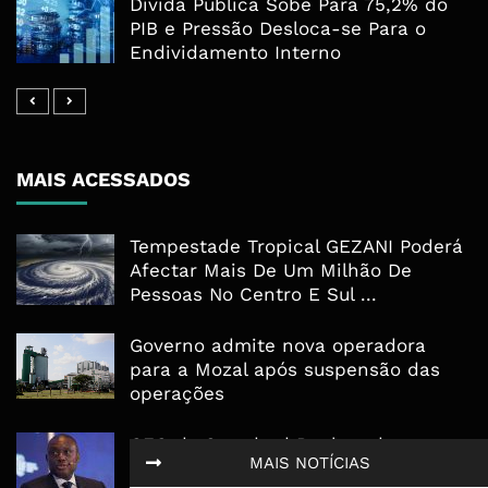
Dívida Pública Sobe Para 75,2% do
PIB e Pressão Desloca-se Para o
Endividamento Interno
MAIS ACESSADOS
Tempestade Tropical GEZANI Poderá
Afectar Mais De Um Milhão De
Pessoas No Centro E Sul ...
Governo admite nova operadora
para a Mozal após suspensão das
operações
CEO do Standard Bank pede ao
MAIS NOTÍCIAS
Governo que “saia do caminho” e