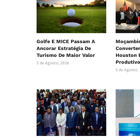
Golfe E MICE Passam A
Moçambiq
Ancorar Estratégia De
Converte
Turismo De Maior Valor
Houston 
Produtiv
5 de Agosto, 2026
5 de Agosto,