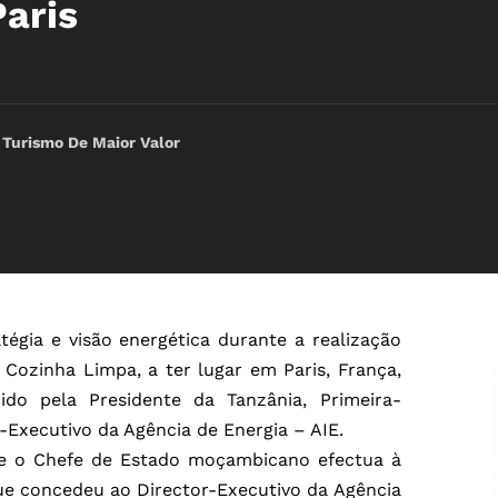
Paris
 Turismo De Maior Valor
tégia e visão energética durante a realização
 Cozinha Limpa, a ter lugar em Paris, França,
ido pela Presidente da Tanzânia, Primeira-
-Executivo da Agência de Energia – AIE.
ue o Chefe de Estado moçambicano efectua à
ue concedeu ao Director-Executivo da Agência