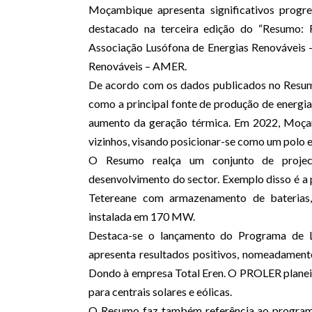
Moçambique apresenta significativos progre
destacado na terceira edição do “Resumo:
Associação Lusófona de Energias Renováveis
Renováveis – AMER.
De acordo com os dados publicados no Resumo
como a principal fonte de produção de energi
aumento da geração térmica. Em 2022, Moça
vizinhos, visando posicionar-se como um polo 
O Resumo realça um conjunto de projec
desenvolvimento do sector. Exemplo disso é a p
Tetereane com armazenamento de baterias
instalada em 170 MW.
Destaca-se o lançamento do Programa de L
apresenta resultados positivos, nomeadamente
Dondo à empresa Total Eren. O PROLER planei
para centrais solares e eólicas.
O Resumo faz também referência ao program