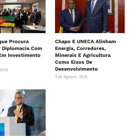
ue Procura
Chapo E UNECA Alinham
r Diplomacia Com
Energia, Corredores,
Em Investimento
Minerais E Agricultura
o
Como Eixos De
Desenvolvimento
 2026
3 de Agosto, 2026