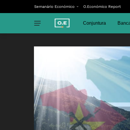
Semanário Económico
O.Económico Report
Conjuntura
Banca