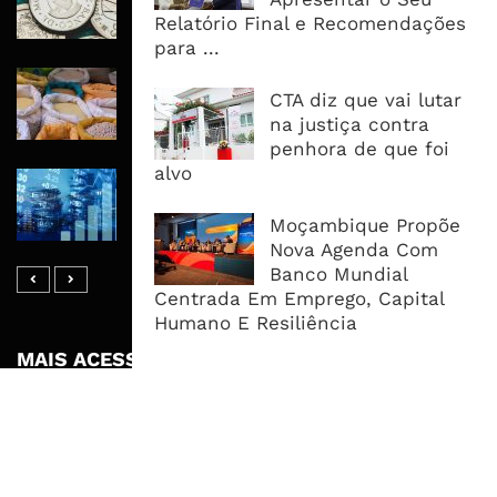
Recuperar em 2026, Mas Crédito,
Relatório Final e Recomendações
Dívida e Divisas Limitam Aceleração
para ...
Commodities Agrícolas Entram Numa
CTA diz que vai lutar
Nova Fase de Risco Após Meses de
na justiça contra
Oferta Confortável
penhora de que foi
alvo
Dívida Pública Sobe Para 75,2% do
PIB e Pressão Desloca-se Para o
Moçambique Propõe
Endividamento Interno
Nova Agenda Com
Banco Mundial
Centrada Em Emprego, Capital
Humano E Resiliência
MAIS ACESSADOS
Tempestade Tropical GEZANI Poderá
Afectar Mais De Um Milhão De
Pessoas No Centro E Sul ...