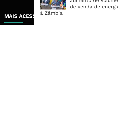
aumento de volume
de venda de energia
à Zâmbia
MAIS ACESSADOS
Tempestade Tropical GEZANI Poderá
Afectar Mais De Um Milhão De
Pessoas No Centro E Sul ...
Governo admite nova operadora
para a Mozal após suspensão das
operações
CEO do Standard Bank pede ao
Governo que “saia do caminho” e
facilite os negócios
© Copyright ADVALUE. Todos Direitos Reservados.