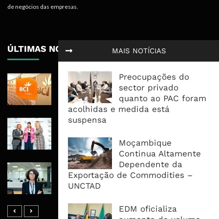
de negócios das empresas.
ÚLTIMAS NOTÍCIAS
MAIS NOTÍCIAS
Preocupações do
BCI Lucra 3,34 Mil Milhões De
sector privado
Meticais, Mas Crédito A Clientes
quanto ao PAC foram
Recua 5,5%
acolhidas e medida está
suspensa
RAIZ Arranca Com 4 Milhões De
Libras Para Criar Novas Soluções De
Moçambique
Financiamento Às PME
Continua Altamente
Dependente da
Banco De Desenvolvimento Pode
Exportação de Commodities –
Mobilizar Capital, Mas Governação
UNCTAD
Define O Resultado
EDM oficializa