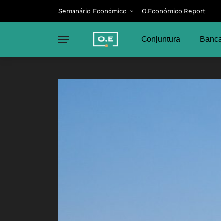
Semanário Económico
O.Económico Report
Conjuntura
Banca