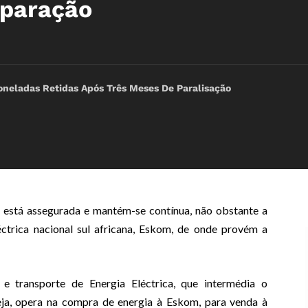
eparação
oneladas Retidas Após Três Meses De Paralisação
, está assegurada e mantém-se contínua, não obstante a
ctrica nacional sul africana, Eskom, de onde provém a
ransporte de Energia Eléctrica, que intermédia o
eja, opera na compra de energia à Eskom, para venda à