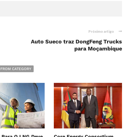
Próximo artigo
Auto Sueco traz DongFeng Trucks
para Moçambique
 FROM CATEGORY
 Para O LNG Deve
Core Energy Consortium