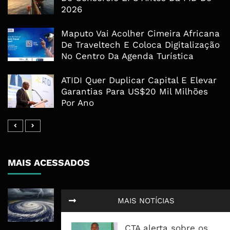
2026
Maputo Vai Acolher Cimeira Africana
De Traveltech E Coloca Digitalização
No Centro Da Agenda Turística
ATIDI Quer Duplicar Capital E Elevar
Garantias Para US$20 Mil Milhões
Por Ano
MAIS ACESSADOS
Tempestade Tropical GEZANI Poderá
MAIS NOTÍCIAS
Afectar Mais De Um Milhão De
Pessoas No Centro E Sul ...
CTA alerta sobre os