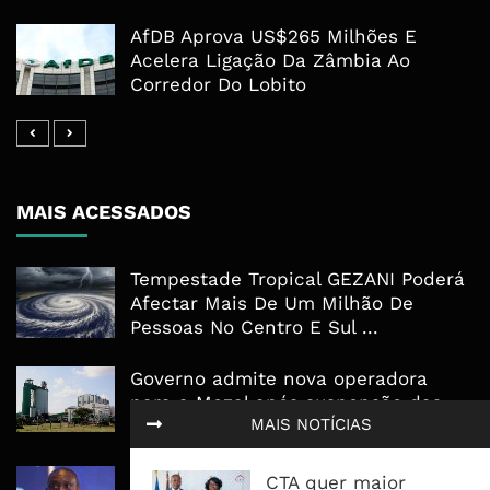
AfDB Aprova US$265 Milhões E
Acelera Ligação Da Zâmbia Ao
Corredor Do Lobito
MAIS ACESSADOS
Tempestade Tropical GEZANI Poderá
Afectar Mais De Um Milhão De
Pessoas No Centro E Sul ...
Governo admite nova operadora
para a Mozal após suspensão das
MAIS NOTÍCIAS
operações
CEO do Standard Bank pede ao
CTA quer maior