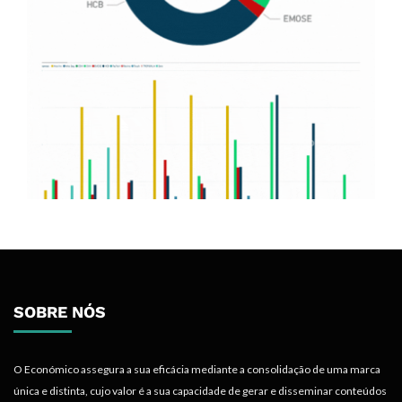
SOBRE NÓS
O Económico assegura a sua eficácia mediante a consolidação de uma marca
única e distinta, cujo valor é a sua capacidade de gerar e disseminar conteúdos