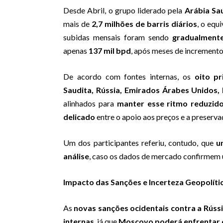
Desde Abril, o grupo liderado pela
Arábia Sau
mais de
2,7 milhões de barris diários
, o equ
subidas mensais foram sendo
gradualmente
apenas
137 mil bpd
, após meses de incremento
De acordo com fontes internas, os
oito pr
Saudita, Rússia, Emirados Árabes Unidos, 
alinhados para
manter esse ritmo reduzid
delicado
entre o apoio aos preços e a preserv
Um dos participantes referiu, contudo, que
u
análise
, caso os dados de mercado confirmem 
Impacto das Sanções e Incerteza Geopolíti
As
novas sanções ocidentais contra a Rúss
internas
, já que
Moscovo poderá enfrentar d