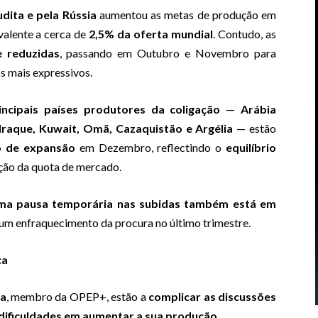
dita e pela Rússia
aumentou as metas de produção em
ivalente a cerca de
2,5% da oferta mundial
. Contudo, as
 reduzidas
, passando em Outubro e Novembro para
s mais expressivos.
incipais países produtores da coligação
—
Arábia
Iraque, Kuwait, Omã, Cazaquistão e Argélia
— estão
o de expansão
em Dezembro, reflectindo o
equilíbrio
ação da quota de mercado.
ma pausa temporária nas subidas também está em
um enfraquecimento da procura no último trimestre.
ca
ia
, membro da OPEP+, estão a
complicar as discussões
ificuldades em aumentar a sua produção
.