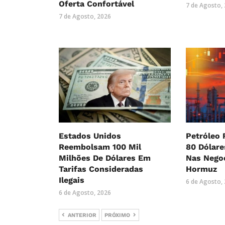
Oferta Confortável
7 de Agosto,
7 de Agosto, 2026
Estados Unidos
Petróleo 
Reembolsam 100 Mil
80 Dólar
Milhões De Dólares Em
Nas Nego
Tarifas Consideradas
Hormuz
Ilegais
6 de Agosto,
6 de Agosto, 2026
ANTERIOR
PRÓXIMO