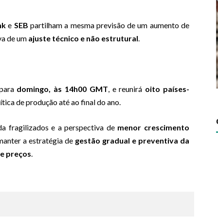
nk
e
SEB
partilham a mesma previsão de um aumento de
iva de um
ajuste técnico e não estrutural
.
 para
domingo, às 14h00 GMT
, e reunirá
oito países-
tica de produção até ao final do ano.
da fragilizados e a perspectiva de
menor crescimento
manter a estratégia de
gestão gradual e preventiva da
de preços
.