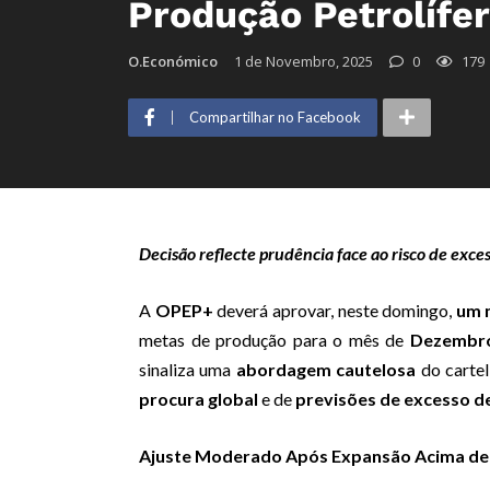
Produção Petrolíf
O.Económico
1 de Novembro, 2025
0
179
Compartilhar no Facebook
Decisão reflecte prudência face ao risco de exc
A
OPEP+
deverá aprovar, neste domingo,
um 
metas de produção para o mês de
Dezembr
sinaliza uma
abordagem cautelosa
do cartel
procura global
e de
previsões de excesso d
Ajuste Moderado Após Expansão Acima de 2