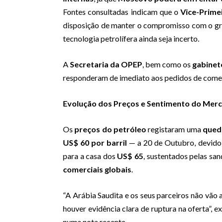
Fontes consultadas indicam que o
Vice-Prime
disposição de manter o compromisso com o gru
tecnologia petrolífera ainda seja incerto.
A
Secretaria da OPEP
, bem como os
gabinet
responderam de imediato aos pedidos de coment
Evolução dos Preços e Sentimento do Mer
Os
preços do petróleo
registaram uma
qued
US$ 60 por barril
— a 20 de Outubro, devido 
para a casa dos
US$ 65
, sustentados pelas san
comerciais globais
.
“A Arábia Saudita e os seus parceiros não vão
houver evidência clara de ruptura na oferta”, e
numa nota recente.