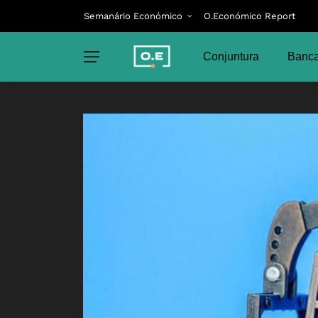
Semanário Económico
O.Económico Report
Conjuntura
Banca