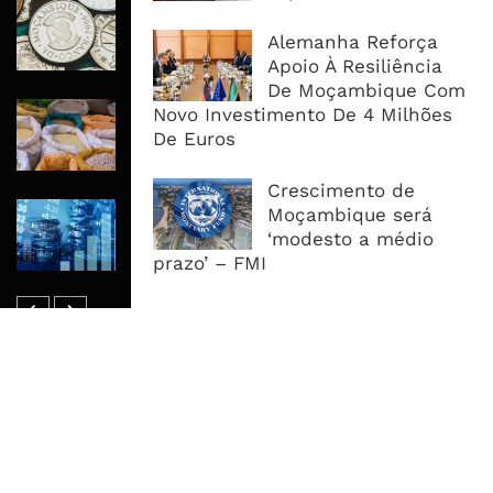
Economia Moçambicana Procura
Recuperar em 2026, Mas Crédito,
Alemanha Reforça
Dívida e Divisas Limitam Aceleração
Apoio À Resiliência
De Moçambique Com
Commodities Agrícolas Entram Numa
Novo Investimento De 4 Milhões
Nova Fase de Risco Após Meses de
De Euros
Oferta Confortável
Crescimento de
Dívida Pública Sobe Para 75,2% do
Moçambique será
PIB e Pressão Desloca-se Para o
‘modesto a médio
Endividamento Interno
prazo’ – FMI
MAIS ACESSADOS
Tempestade Tropical GEZANI Poderá
Afectar Mais De Um Milhão De