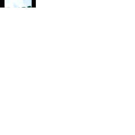
AfDB Aprova US$265 Milhões E
Acelera Ligação Da Zâmbia Ao
Corredor Do Lobito
MAIS ACESSADOS
Tempestade Tropical GEZANI Poderá
Afectar Mais De Um Milhão De
Pessoas No Centro E Sul ...
Governo admite nova operadora
para a Mozal após suspensão das
operações
CEO do Standard Bank pede ao
Governo que “saia do caminho” e