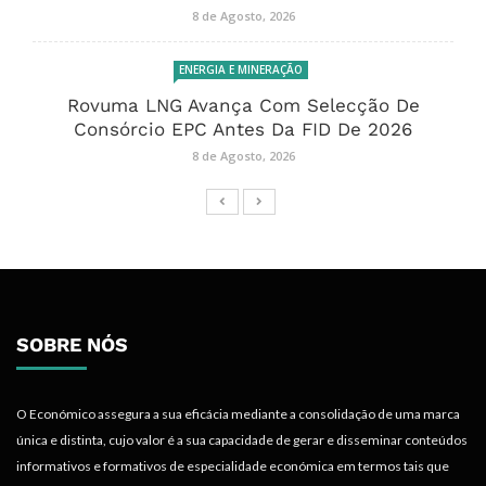
8 de Agosto, 2026
ENERGIA E MINERAÇÃO
Rovuma LNG Avança Com Selecção De
Consórcio EPC Antes Da FID De 2026
8 de Agosto, 2026
SOBRE NÓS
O Económico assegura a sua eficácia mediante a consolidação de uma marca
única e distinta, cujo valor é a sua capacidade de gerar e disseminar conteúdos
informativos e formativos de especialidade económica em termos tais que