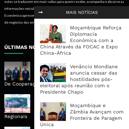
estes se traduzem em mais-valias para quem recebe, acompanha e absorve as
informações veiculadas nos diferentes meios do projecto. Portanto, o
MAIS NOTÍCIAS
Económico apresenta valências importantes para os objectivos institucionais e
de negócios das empresas.
Moçambique Reforça
Diplomacia
Económica com a
China Através da FOCAC e Expo
ÚLTIMAS NOTÍCIAS
China-África
Moçambique E ECA Colocam
Venâncio Mondlane
Emprego, Industrialização E
anuncia cessar das
Execução No Centro Da Nova Agenda
hostilidades pós-
De Cooperação
eleitoral após reunião com o
Presidente Chapo
Nova Capacidade Cimenteira Coloca
Moçambique No Caminho Da Auto-
Moçambique e
Suficiência E Das Exportações
Zâmbia Avançam com
Regionais
Fronteira de Paragem
Única