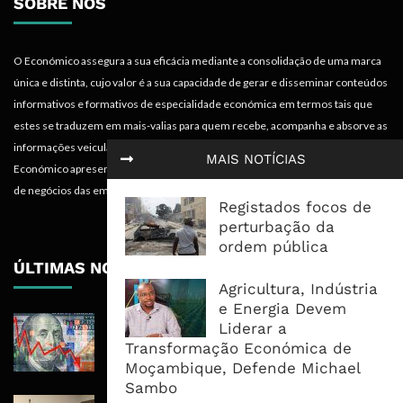
SOBRE NÓS
O Económico assegura a sua eficácia mediante a consolidação de uma marca
única e distinta, cujo valor é a sua capacidade de gerar e disseminar conteúdos
informativos e formativos de especialidade económica em termos tais que
estes se traduzem em mais-valias para quem recebe, acompanha e absorve as
informações veiculadas nos diferentes meios do projecto. Portanto, o
MAIS NOTÍCIAS
Económico apresenta valências importantes para os objectivos institucionais e
de negócios das empresas.
Registados focos de
perturbação da
ordem pública
ÚLTIMAS NOTÍCIAS
Agricultura, Indústria
e Energia Devem
Dólar Fecha Segunda Semana Em
Liderar a
Queda E Emprego Reabre O Debate
Transformação Económica de
Sobre Os Juros Da ...
Moçambique, Defende Michael
Sambo