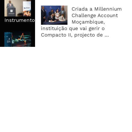
AdeM Quer Escalar Fundo
Revolvente Para Transformar
Criada a Millennium
Ligações Domiciliárias Em
Challenge Account
Instrumento De Inclusão
Moçambique,
instituição que vai gerir o
Petróleo Fecha Semana Em Forte
Compacto II, projecto de ...
Queda, Mas Hormuz Mantém O
Mercado Longe Da Normalidade
MAIS ACESSADOS
Tempestade Tropical GEZANI Poderá
Afectar Mais De Um Milhão De
Pessoas No Centro E Sul ...
Governo admite nova operadora