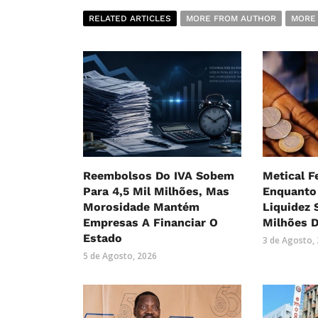
RELATED ARTICLES
MORE FROM AUTHOR
MORE
Reembolsos Do IVA Sobem
Metical F
Para 4,5 Mil Milhões, Mas
Enquanto 
Morosidade Mantém
Liquidez 
Empresas A Financiar O
Milhões D
Estado
3 de Agosto,
5 de Agosto, 2026