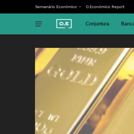
Semanário Económico
O.Económico Report
Conjuntura
Banca