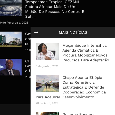
Tempestade Tropical GEZANI
Poderá Afectar Mais De Um
Milhão De Pessoas No Centro E
Sul ...
0 de Fevereiro, 2026
MAIS NOTÍCIAS
Governo admite nova
operadora para a Mozal após
suspensão das operações
Moçambique Intensifica
14 de Março, 2026
Agenda Climática E
Procura Mobilizar Novos
Recursos Para Adaptação
CEO do Standard Bank pede ao
Governo que “saia do caminho”
3 de Junho, 2026
e facilite os negócios
29 de Janeiro, 2025
Chapo Aponta Etiópia
Como Referência
Estratégica E Defende
Cooperação Económica
Para Acelerar Desenvolvimento
28 de Abril, 2026
Governo Pondera