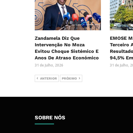
Zandamela Diz Que
EMOSE Ma
Intervenção No Moza
Terceiro 
Evitou Choque Sistémico E
Resultado
Anos De Atraso Económico
94,5% Em
31 de Julho, 2026
31 de Julho, 
ANTERIOR
PRÓXIMO
SOBRE NÓS