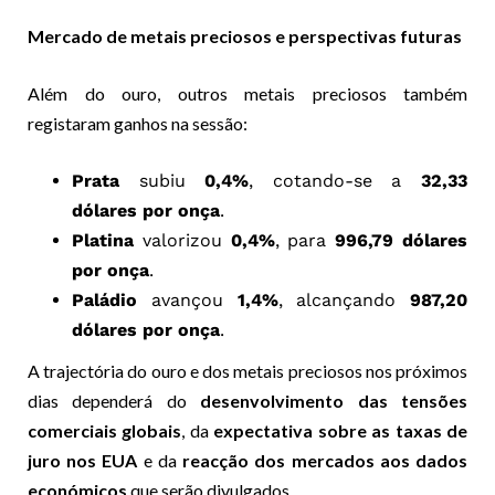
Mercado de metais preciosos e perspectivas futuras
Além do ouro, outros metais preciosos também
registaram ganhos na sessão:
Prata
subiu
0,4%
, cotando-se a
32,33
dólares por onça
.
Platina
valorizou
0,4%
, para
996,79 dólares
por onça
.
Paládio
avançou
1,4%
, alcançando
987,20
dólares por onça
.
A trajectória do ouro e dos metais preciosos nos próximos
dias dependerá do
desenvolvimento das tensões
comerciais globais
, da
expectativa sobre as taxas de
juro nos EUA
e da
reacção dos mercados aos dados
económicos
que serão divulgados.