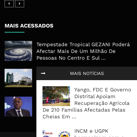
MAIS ACESSADOS
Tempestade Tropical GEZANI Poderá
Afectar Mais De Um Milhão De
Pessoas No Centro E Sul ...
Governo admite nova operadora
MAIS NOTÍCIAS
para a Mozal após suspensão das
operações
Yango, FDC E Governo
Distrital Apoiam
CEO do Standard Bank pede ao
Recuperação Agrícola
Governo que “saia do caminho” e
De 210 Famílias Afectadas Pelas
facilite os negócios
Cheias Em ...
INCM e UGPK