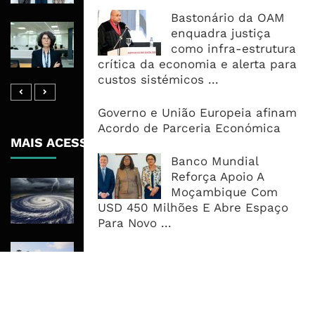
Bastonário da OAM
Banco De Desenvolvimento Pode
enquadra justiça
Mobilizar Capital, Mas Governação
como infra-estrutura
Define O Resultado
crítica da economia e alerta para
custos sistémicos ...
Governo e União Europeia afinam
Acordo de Parceria Económica
MAIS ACESSADOS
Banco Mundial
Reforça Apoio A
Tempestade Tropical GEZANI Poderá
Moçambique Com
Afectar Mais De Um Milhão De
USD 450 Milhões E Abre Espaço
Pessoas No Centro E Sul ...
Para Novo ...
Governo admite nova operadora
para a Mozal após suspensão das
operações
CEO do Standard Bank pede ao