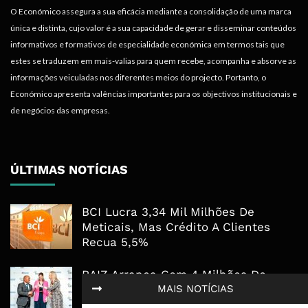
O Económico assegura a sua eficácia mediante a consolidação de uma marca
única e distinta, cujo valor é a sua capacidade de gerar e disseminar conteúdos
informativos e formativos de especialidade económica em termos tais que
estes se traduzem em mais-valias para quem recebe, acompanha e absorve as
informações veiculadas nos diferentes meios do projecto. Portanto, o
Económico apresenta valências importantes para os objectivos institucionais e
de negócios das empresas.
ÚLTIMAS NOTÍCIAS
BCI Lucra 3,34 Mil Milhões De
Meticais, Mas Crédito A Clientes
Recua 5,5%
RAIZ Arranca Com 4 Milhões De
Libras Para Criar Novas Soluções De
MAIS NOTÍCIAS
Financiamento Às PME