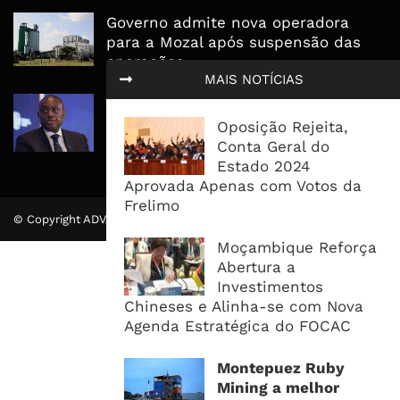
Governo admite nova operadora
para a Mozal após suspensão das
operações
MAIS NOTÍCIAS
CEO do Standard Bank pede ao
Governo que “saia do caminho” e
Oposição Rejeita,
facilite os negócios
Conta Geral do
Estado 2024
Aprovada Apenas com Votos da
Frelimo
© Copyright ADVALUE. Todos Direitos Reservados.
Moçambique Reforça
Abertura a
Investimentos
Chineses e Alinha-se com Nova
Agenda Estratégica do FOCAC
Montepuez Ruby
Mining a melhor