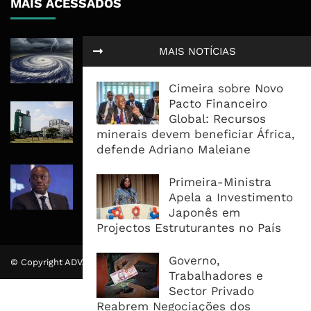
MAIS ACESSADOS
Tempestade Tropical GEZANI Poderá
MAIS NOTÍCIAS
Afectar Mais De Um Milhão De
Pessoas No Centro E Sul ...
Cimeira sobre Novo
Pacto Financeiro
Governo admite nova operadora
Global: Recursos
para a Mozal após suspensão das
minerais devem beneficiar África,
operações
defende Adriano Maleiane
CEO do Standard Bank pede ao
Primeira-Ministra
Governo que “saia do caminho” e
Apela a Investimento
facilite os negócios
Japonês em
Projectos Estruturantes no País
Governo,
© Copyright ADVALUE. Todos Direitos Reservados.
Trabalhadores e
Sector Privado
Reabrem Negociações dos