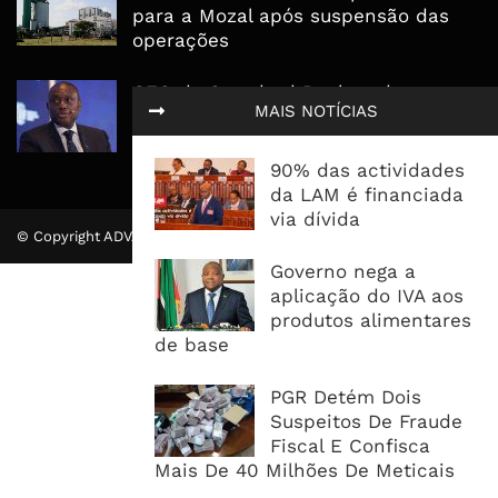
para a Mozal após suspensão das
operações
CEO do Standard Bank pede ao
MAIS NOTÍCIAS
Governo que “saia do caminho” e
facilite os negócios
90% das actividades
da LAM é financiada
via dívida
© Copyright ADVALUE. Todos Direitos Reservados.
Governo nega a
aplicação do IVA aos
produtos alimentares
de base
PGR Detém Dois
Suspeitos De Fraude
Fiscal E Confisca
Mais De 40 Milhões De Meticais