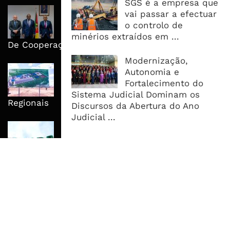
SGS é a empresa que
Moçambique E ECA Colocam
vai passar a efectuar
Emprego, Industrialização E
o controlo de
Execução No Centro Da Nova Agenda
minérios extraídos em ...
De Cooperação
Modernização,
Nova Capacidade Cimenteira Coloca
Autonomia e
Moçambique No Caminho Da Auto-
Fortalecimento do
Suficiência E Das Exportações
Sistema Judicial Dominam os
Regionais
Discursos da Abertura do Ano
Judicial ...
AfDB Aprova US$265 Milhões E
Acelera Ligação Da Zâmbia Ao
Corredor Do Lobito
MAIS ACESSADOS