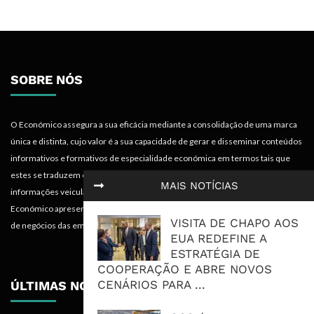
SOBRE NÓS
O Económico assegura a sua eficácia mediante a consolidação de uma marca
única e distinta, cujo valor é a sua capacidade de gerar e disseminar conteúdos
informativos e formativos de especialidade económica em termos tais que
estes se traduzem em mais-valias para quem recebe, acompanha e absorve as
MAIS NOTÍCIAS
informações veiculadas nos diferentes meios do projecto. Portanto, o
Económico apresenta valências importantes para os objectivos institucionais e
VISITA DE CHAPO AOS
de negócios das empresas.
EUA REDEFINE A
ESTRATÉGIA DE
COOPERAÇÃO E ABRE NOVOS
CENÁRIOS PARA ...
ÚLTIMAS NOTÍCIAS