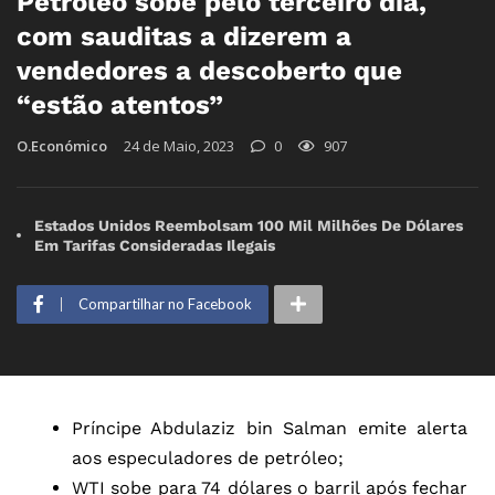
Petróleo sobe pelo terceiro dia,
com sauditas a dizerem a
vendedores a descoberto que
“estão atentos”
O.Económico
24 de Maio, 2023
0
907
Estados Unidos Reembolsam 100 Mil Milhões De Dólares
Em Tarifas Consideradas Ilegais
Compartilhar no Facebook
Príncipe Abdulaziz bin Salman emite alerta
aos especuladores de petróleo;
WTI sobe para 74 dólares o barril após fechar