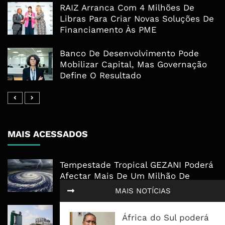
RAIZ Arranca Com 4 Milhões De
Libras Para Criar Novas Soluções De
Financiamento Às PME
Banco De Desenvolvimento Pode
Mobilizar Capital, Mas Governação
Define O Resultado
MAIS ACESSADOS
Tempestade Tropical GEZANI Poderá
Afectar Mais De Um Milhão De
Pessoas No Centro E Sul ...
MAIS NOTÍCIAS
Governo admite nova operadora
África do Sul poderá
para a Mozal após suspensão das