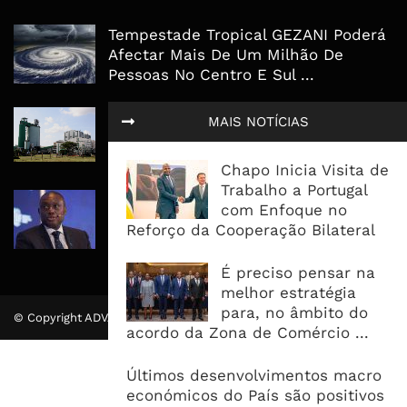
Tempestade Tropical GEZANI Poderá
Afectar Mais De Um Milhão De
Pessoas No Centro E Sul ...
Governo admite nova operadora
MAIS NOTÍCIAS
para a Mozal após suspensão das
operações
Chapo Inicia Visita de
Trabalho a Portugal
CEO do Standard Bank pede ao
com Enfoque no
Governo que “saia do caminho” e
Reforço da Cooperação Bilateral
facilite os negócios
É preciso pensar na
melhor estratégia
para, no âmbito do
© Copyright ADVALUE. Todos Direitos Reservados.
acordo da Zona de Comércio ...
Últimos desenvolvimentos macro
económicos do País são positivos