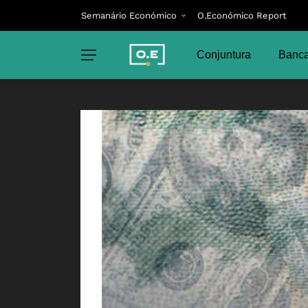
Semanário Económico
O.Económico Report
Conjuntura
Banca