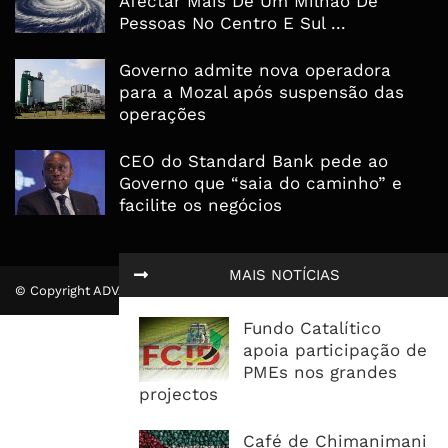
Afectar Mais De Um Milhão De
Pessoas No Centro E Sul ...
Governo admite nova operadora
para a Mozal após suspensão das
operações
CEO do Standard Bank pede ao
Governo que “saia do caminho” e
facilite os negócios
MAIS NOTÍCIAS
© Copyright ADVALUE. Todos Direitos Reservados.
Fundo Catalítico
apoia participação de
PMEs nos grandes
projectos
Café de Chimanimani