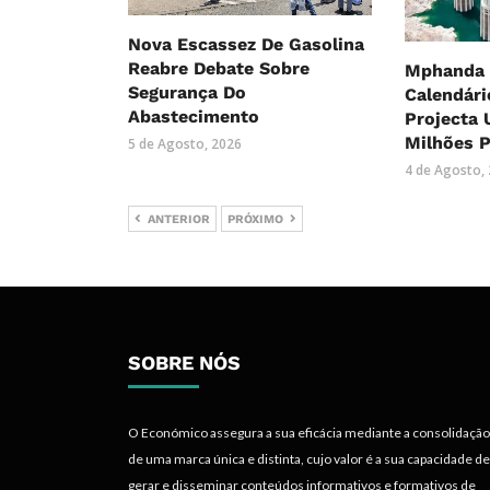
Nova Escassez De Gasolina
Reabre Debate Sobre
Mphanda 
Segurança Do
Calendári
Abastecimento
Projecta 
Milhões P
5 de Agosto, 2026
4 de Agosto,
ANTERIOR
PRÓXIMO
SOBRE NÓS
O Económico assegura a sua eficácia mediante a consolidação
de uma marca única e distinta, cujo valor é a sua capacidade de
gerar e disseminar conteúdos informativos e formativos de