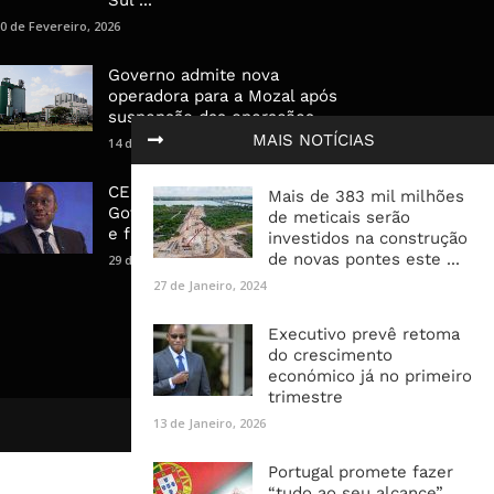
0 de Fevereiro, 2026
Governo admite nova
operadora para a Mozal após
suspensão das operações
MAIS NOTÍCIAS
14 de Março, 2026
CEO do Standard Bank pede ao
Mais de 383 mil milhões
Governo que “saia do caminho”
de meticais serão
e facilite os negócios
investidos na construção
de novas pontes este ...
29 de Janeiro, 2025
27 de Janeiro, 2024
Executivo prevê retoma
do crescimento
económico já no primeiro
trimestre
13 de Janeiro, 2026
Portugal promete fazer
“tudo ao seu alcance”