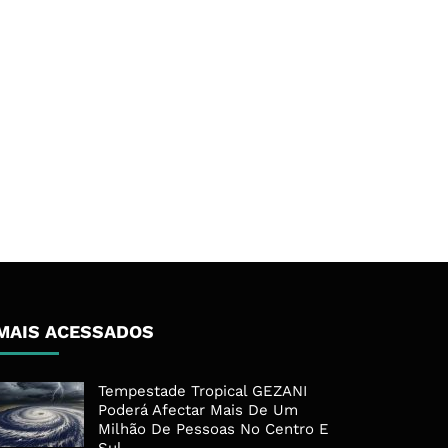
MAIS ACESSADOS
Tempestade Tropical GEZANI
Poderá Afectar Mais De Um
Milhão De Pessoas No Centro E
Sul ...