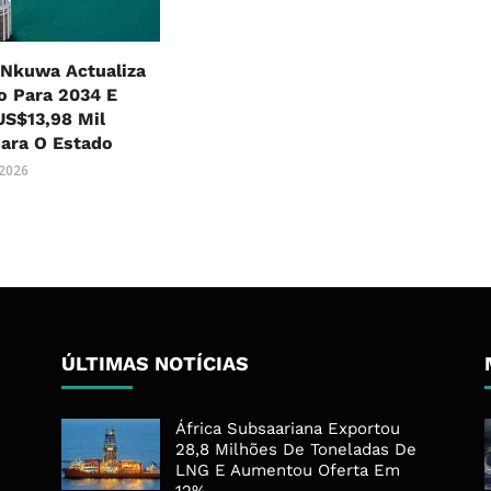
Nkuwa Actualiza
o Para 2034 E
US$13,98 Mil
ara O Estado
 2026
ÚLTIMAS NOTÍCIAS
África Subsaariana Exportou
28,8 Milhões De Toneladas De
LNG E Aumentou Oferta Em
12%