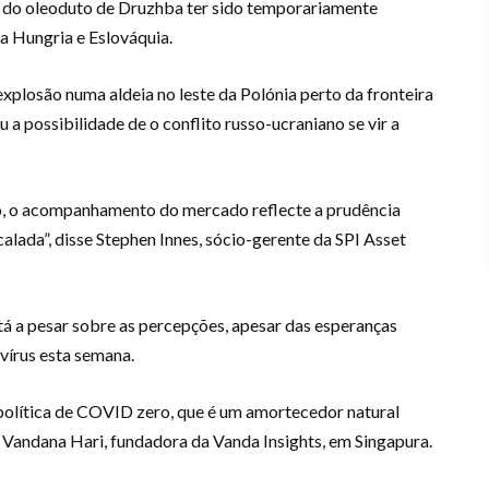
o do oleoduto de Druzhba ter sido temporariamente
a Hungria e Eslováquia.
plosão numa aldeia no leste da Polónia perto da fronteira
a possibilidade de o conflito russo-ucraniano se vir a
leo, o acompanhamento do mercado reflecte a prudência
calada”, disse Stephen Innes, sócio-gerente da SPI Asset
 a pesar sobre as percepções, apesar das esperanças
vírus esta semana.
a política de COVID zero, que é um amortecedor natural
e Vandana Hari, fundadora da Vanda Insights, em Singapura.