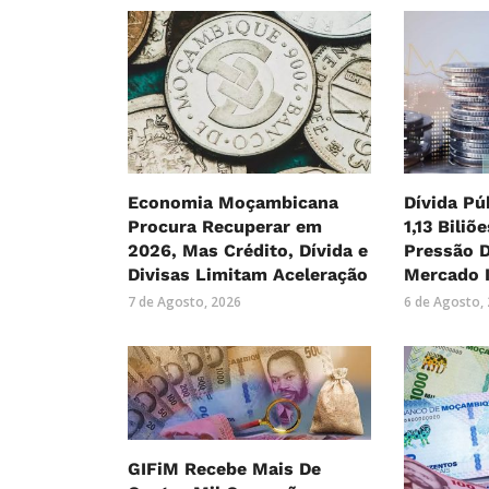
Economia Moçambicana
Dívida Pú
Procura Recuperar em
1,13 Biliõ
2026, Mas Crédito, Dívida e
Pressão 
Divisas Limitam Aceleração
Mercado 
7 de Agosto, 2026
6 de Agosto,
GIFiM Recebe Mais De