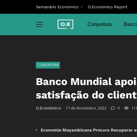
Semanário Económico
O.Económico Report
Conjuntura
Banca
CONJUNTURA
Banco Mundial apoi
satisfação do clien
O.Económico
17 de Novembro, 2022
0
11
Economia Moçambicana Procura Recuperar em 