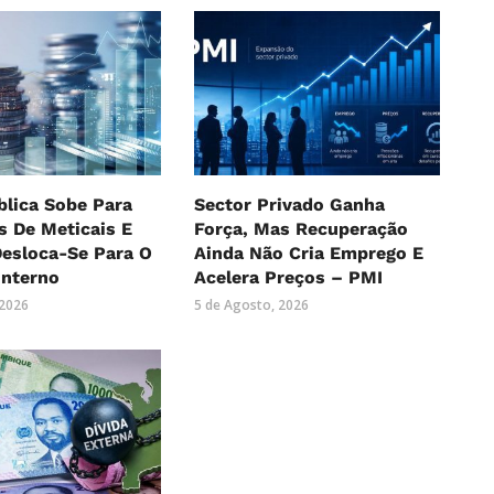
blica Sobe Para
Sector Privado Ganha
es De Meticais E
Força, Mas Recuperação
Desloca-Se Para O
Ainda Não Cria Emprego E
Interno
Acelera Preços – PMI
 2026
5 de Agosto, 2026