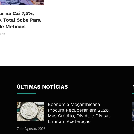
terna Cai 7,5%,
 Total Sobe Para
 de Meticais
2026
ÚLTIMAS NOTÍCIAS
Economia Moçambicana
Procura Recuperar em 2026,
Mas Crédito, Dívida e Divisas
Limitam Aceleração
7 de Agosto, 2026
1