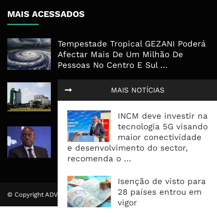
MAIS ACESSADOS
Tempestade Tropical GEZANI Poderá
Afectar Mais De Um Milhão De
Pessoas No Centro E Sul ...
Governo admite nova operadora
MAIS NOTÍCIAS
para a Mozal após suspensão das
operações
INCM deve investir na
tecnologia 5G visando
CEO do Standard Bank pede ao
maior conectividade
Governo que “saia do caminho” e
e desenvolvimento do sector,
facilite os negócios
recomenda o ...
Isenção de visto para
28 países entrou em
© Copyright ADVALUE. Todos Direitos Reservados.
vigor