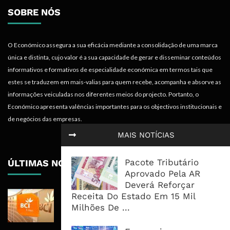
SOBRE NÓS
O Económico assegura a sua eficácia mediante a consolidação de uma marca
única e distinta, cujo valor é a sua capacidade de gerar e disseminar conteúdos
informativos e formativos de especialidade económica em termos tais que
estes se traduzem em mais-valias para quem recebe, acompanha e absorve as
informações veiculadas nos diferentes meios do projecto. Portanto, o
Económico apresenta valências importantes para os objectivos institucionais e
de negócios das empresas.
MAIS NOTÍCIAS
Pacote Tributário
ÚLTIMAS NOTÍCIAS
Aprovado Pela AR
Deverá Reforçar
BCI Lucra 3,34 Mil Milhões De
Receita Do Estado Em 15 Mil
Meticais, Mas Crédito A Clientes
Milhões De ...
Recua 5,5%