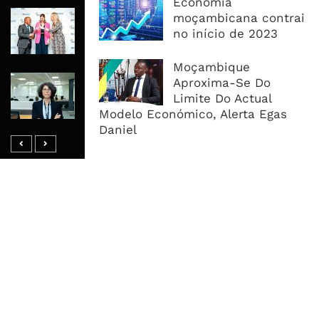
Economia
RAIZ Arranca Com 4 Milhões De
moçambicana contrai
Libras Para Criar Novas Soluções De
no início de 2023
Financiamento Às PME
Moçambique
Banco De Desenvolvimento Pode
Aproxima-Se Do
Mobilizar Capital, Mas Governação
Limite Do Actual
Define O Resultado
Modelo Económico, Alerta Egas
Daniel
MAIS ACESSADOS
Tempestade Tropical GEZANI Poderá
Afectar Mais De Um Milhão De
Pessoas No Centro E Sul ...
Governo admite nova operadora