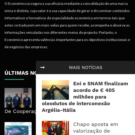
O Económico assegura a sua eficácia mediante a consolidação de uma marca
única e distinta, cujo valor é a sua capacidade de gerar e disseminar conteúdos
informativos e formativos de especialidade económica em termos tais que
estes se traduzem em mais-valias para quem recebe, acompanha e absorve as
informações veiculadas nos diferentes meios do projecto. Portanto, o
Económico apresenta valências importantes para os objectivos institucionais e
de negócios das empresas.
MAIS NOTÍCIAS
ÚLTIMAS NOTÍCIAS
Eni e SNAM finalizam
acordo de € 405
Moçambique E ECA Colocam
milhões para
Emprego, Industrialização E
oleodutos de interconexão
Execução No Centro Da Nova Agenda
Argélia-Itália
De Cooperação
Chapo aposta em
Nova Capacidade Cimenteira Coloca
valorização de
Moçambique No Caminho Da Auto-