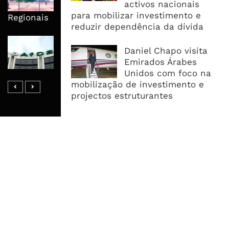
activos nacionais
Suficiência E Das Exportações
para mobilizar investimento e
Regionais
reduzir dependência da dívida
AfDB Aprova US$265 Milhões E
Daniel Chapo visita
Acelera Ligação Da Zâmbia Ao
Emirados Árabes
Corredor Do Lobito
Unidos com foco na
mobilização de investimento e
projectos estruturantes
MAIS ACESSADOS
Tempestade Tropical GEZANI Poderá
Afectar Mais De Um Milhão De
Pessoas No Centro E Sul ...
Governo admite nova operadora
para a Mozal após suspensão das
operações