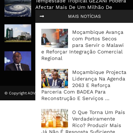
Tempestade Tropical GEZANI Poderá
Afectar Mais De Um Milhão De
Pessoas No Centro E Sul ...
MAIS NOTÍCIAS
Governo admite nova operadora
Moçambique Avança
para a Mozal após suspensão das
com Portos Secos
operações
para Servir o Malawi
e Reforçar Integração Comercial
CEO do Standard Bank pede ao
Regional
Governo que “saia do caminho” e
facilite os negócios
Moçambique Projecta
Liderança Na Agenda
2063 E Reforça
Parceria Com BADEA Para
© Copyright ADVALUE. Todos Direitos Reservados.
Reconstrução E Serviços ...
O Que Torna Um País
Verdadeiramente
Rico? Produzir Mais
Já Não É Resposta Suficiente