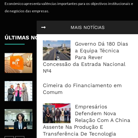
Económico apresenta valências importantes para os objectivos institucionais e
de negócios das empresas.
MAIS NOTÍCIAS
ÚLTIMAS NOTÍCIAS
Governo Dá 180 Dias
a Equipa Técnica
BCI Lucra 3,34 Mil Milhões De
Para Rever
Meticais, Mas Crédito A Clientes
Concessão da Estrada Nacional
Recua 5,5%
Nº4
RAIZ Arranca Com 4 Milhões De
Cimeira do Financiamento em
Libras Para Criar Novas Soluções De
Comum
Financiamento Às PME
Empresários
Banco De Desenvolvimento Pode
Defendem Nova
Mobilizar Capital, Mas Governação
Relação Com A China
Define O Resultado
Assente Na Produção E
Transferência De Tecnologia