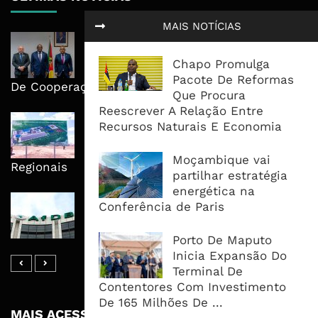
MAIS NOTÍCIAS
Moçambique E ECA Colocam
Emprego, Industrialização E
Chapo Promulga
Execução No Centro Da Nova Agenda
Pacote De Reformas
De Cooperação
Que Procura
Reescrever A Relação Entre
Nova Capacidade Cimenteira Coloca
Recursos Naturais E Economia
Moçambique No Caminho Da Auto-
Suficiência E Das Exportações
Moçambique vai
Regionais
partilhar estratégia
energética na
AfDB Aprova US$265 Milhões E
Conferência de Paris
Acelera Ligação Da Zâmbia Ao
Corredor Do Lobito
Porto De Maputo
Inicia Expansão Do
Terminal De
Contentores Com Investimento
De 165 Milhões De ...
MAIS ACESSADOS