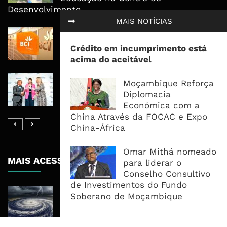
Desenvolvimento
MAIS NOTÍCIAS
BCI Lucra 3,34 Mil Milhões De
Meticais, Mas Crédito A Clientes
Crédito em incumprimento está
Recua 5,5%
acima do aceitável
RAIZ Arranca Com 4 Milhões De
Moçambique Reforça
Libras Para Criar Novas Soluções De
Diplomacia
Financiamento Às PME
Económica com a
China Através da FOCAC e Expo
China-África
Omar Mithá nomeado
MAIS ACESSADOS
para liderar o
Conselho Consultivo
de Investimentos do Fundo
Tempestade Tropical GEZANI Poderá
Soberano de Moçambique
Afectar Mais De Um Milhão De
Pessoas No Centro E Sul ...