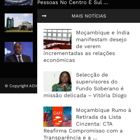
Pessoas No Centro E Sul ...
MAIS NOTÍCIAS
Governo admite nova operadora
para a Mozal após suspensão das
operações
Moçambique e Índia
manifestam desejo
CEO do Standard Bank pede ao
de verem
Governo que “saia do caminho” e
incrementadas as relações
facilite os negócios
económicas
Selecção de
supervisores do
© Copyright ADVALUE. Todos Direitos Reservados.
Fundo Soberano é
missão delicada – Vitória Diogo
Moçambique Rumo à
Retirada da Lista
Cinzenta: CTA
Reafirma Compromisso com a
Transparência e a ...