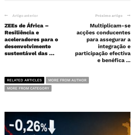
Artigo anterior
Próximo artigo
ZEEs de África –
Multiplicam-se
Resiliência e
acções conducentes
aceleradores para o
para assegurar a
desenvolvimento
integração e
sustentável das ...
participação efectiva
e benéfica ...
RELATED ARTICLES
MORE FROM AUTHOR
MORE FROM CATEGORY