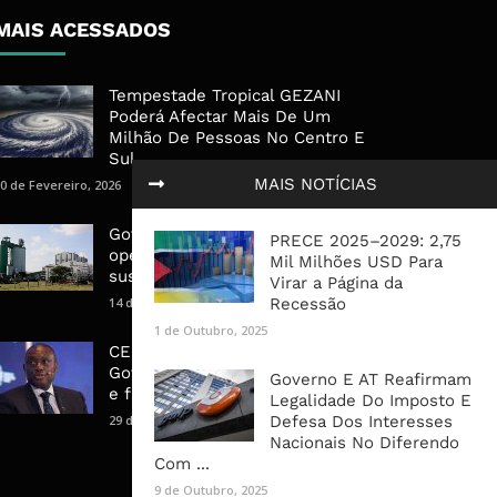
MAIS ACESSADOS
Tempestade Tropical GEZANI
Poderá Afectar Mais De Um
Milhão De Pessoas No Centro E
Sul ...
MAIS NOTÍCIAS
0 de Fevereiro, 2026
Governo admite nova
PRECE 2025–2029: 2,75
operadora para a Mozal após
Mil Milhões USD Para
suspensão das operações
Virar a Página da
14 de Março, 2026
Recessão
1 de Outubro, 2025
CEO do Standard Bank pede ao
Governo que “saia do caminho”
Governo E AT Reafirmam
e facilite os negócios
Legalidade Do Imposto E
29 de Janeiro, 2025
Defesa Dos Interesses
Nacionais No Diferendo
Com ...
9 de Outubro, 2025