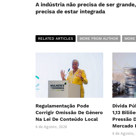
A indústria não precisa de ser grande,
precisa de estar integrada
RELATED ARTICLES
MORE FROM AUTHOR
MORE
Regulamentação Pode
Dívida Pú
Corrigir Omissão De Género
1,13 Biliõ
Na Lei De Conteúdo Local
Pressão 
Mercado 
6 de Agosto, 2026
6 de Agosto,