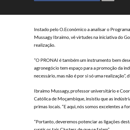
Instado pelo O.Económico a analisar o Programa
Mussagy Ibraimo, vê virtudes na iniciativa do G
realização.
“O PRONAI é também um instrumento bem desen
agronegócio tem espaço para a promoção da indus
necessário, mas não é por si só uma realização”, d
Ibraimo Mussagy, professor universitário e C
Católica de Moçambique, insistiu que as indústr
primas locais. “E aqui, nós somos excelentes a f
“Portanto, deveremos potenciar as ligações dest
surgir os tais Clusters de que se falam”.