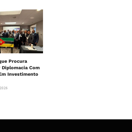
ue Procura
r Diplomacia Com
Em Investimento
o
 2026