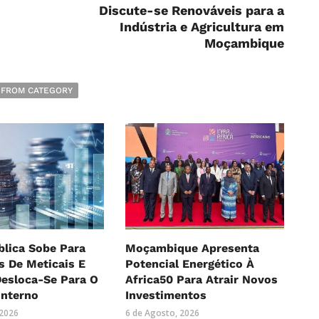
Discute-se Renováveis para a
Indústria e Agricultura em
Moçambique
 FROM CATEGORY
blica Sobe Para
Moçambique Apresenta
es De Meticais E
Potencial Energético À
Desloca-Se Para O
Africa50 Para Atrair Novos
Interno
Investimentos
 2026
6 de Agosto, 2026