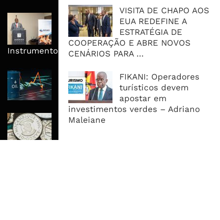
VISITA DE CHAPO AOS
AdeM Quer Escalar Fundo
EUA REDEFINE A
Revolvente Para Transformar
ESTRATÉGIA DE
Ligações Domiciliárias Em
COOPERAÇÃO E ABRE NOVOS
Instrumento De Inclusão
CENÁRIOS PARA ...
Petróleo Fecha Semana Em Forte
FIKANI: Operadores
Queda, Mas Hormuz Mantém O
turísticos devem
Mercado Longe Da Normalidade
apostar em
investimentos verdes – Adriano
Economia Moçambicana Procura
Maleiane
Recuperar em 2026, Mas Crédito,
Dívida e Divisas Limitam Aceleração
MAIS ACESSADOS